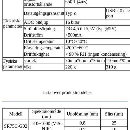
650:1 (4ms)
brusförhållande
USB 2.0 eller
Datautgångsgränssnitt
Typ-c
port
Elektriska
ADC-bitdjup
16 bitar
parametrar
Strömförsörjning
DC 4,5 till 5,5V (typ @5V)
Driftström
<500mA
Driftstemperatur
10°C~40°C
Förvaringstemperatur
-20°C~60°C
Driftfuktighet
< 90 % RH (ingen kondensering)
storlek
76mm*65mm*36mm
110mm*95
Fysiska
parametrar
vikt
220 g
310 g
Lista över produktmodeller
Spektralområde
Modell
Upplösning (nm)
Slits (μm)
(nm)
0,8
25
510~1000 (VIS-
SR75C-G02
NIR)
0,5
10