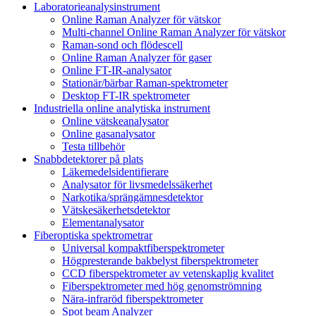
Laboratorieanalysinstrument
Online Raman Analyzer för vätskor
Multi-channel Online Raman Analyzer för vätskor
Raman-sond och flödescell
Online Raman Analyzer för gaser
Online FT-IR-analysator
Stationär/bärbar Raman-spektrometer
Desktop FT-IR spektrometer
Industriella online analytiska instrument
Online vätskeanalysator
Online gasanalysator
Testa tillbehör
Snabbdetektorer på plats
Läkemedelsidentifierare
Analysator för livsmedelssäkerhet
Narkotika/sprängämnesdetektor
Vätskesäkerhetsdetektor
Elementanalysator
Fiberoptiska spektrometrar
Universal kompaktfiberspektrometer
Högpresterande bakbelyst fiberspektrometer
CCD fiberspektrometer av vetenskaplig kvalitet
Fiberspektrometer med hög genomströmning
Nära-infraröd fiberspektrometer
Spot beam Analyzer