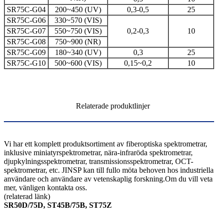
SR75C-G04
200~450 (UV)
0,3-0,5
25
SR75C-G06
330~570 (VIS)
SR75C-G07
550~750 (VIS)
0,2-0,3
10
SR75C-G08
750~900 (NR)
SR75C-G09
180~340 (UV)
0,3
25
SR75C-G10
500~600 (VIS)
0,15~0,2
10
Relaterade produktlinjer
Vi har ett komplett produktsortiment av fiberoptiska spektrometrar,
inklusive miniatyrspektrometrar, nära-infraröda spektrometrar,
djupkylningsspektrometrar, transmissionsspektrometrar, OCT-
spektrometrar, etc. JINSP kan till fullo möta behoven hos industriella
användare och användare av vetenskaplig forskning.Om du vill veta
mer, vänligen kontakta oss.
(relaterad länk)
SR50D/75D, ST45B/75B, ST75Z