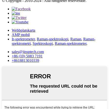
© Copyright - 2010-2024 : Alla rättigheter reserverade.
Webbplatskarta
AMP mobil
Ir-spektrometer
,
Raman-spektroskopi
,
Raman
,
Raman-
spektrometri
,
Spektroskopi
,
Raman-spektrometer
,
sales@jinsptech.com
+86 (10) 5083 7191
+8618813010339