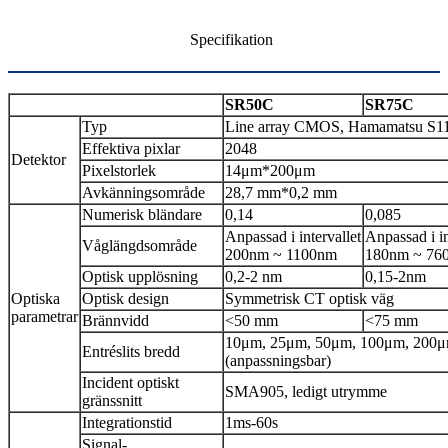
Specifikation
SR50C
SR75C
Typ
Line array CMOS, Hamamatsu S1
Effektiva pixlar
2048
Detektor
Pixelstorlek
14μm*200μm
Avkänningsområde
28,7 mm*0,2 mm
Numerisk bländare
0,14
0,085
Anpassad i intervallet
Anpassad i in
Våglängdsområde
200nm ~ 1100nm
180nm ~ 76
Optisk upplösning
0,2-2 nm
0,15-2nm
Optiska
Optisk design
Symmetrisk CT optisk väg
parametrar
Brännvidd
<50 mm
<75 mm
10μm, 25μm, 50μm, 100μm, 200
Entréslits bredd
(anpassningsbar)
Incident optiskt
SMA905, ledigt utrymme
gränssnitt
Integrationstid
1ms-60s
Signal-