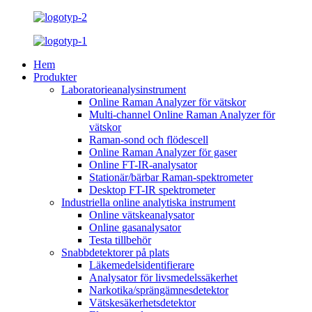
Hem
Produkter
Laboratorieanalysinstrument
Online Raman Analyzer för vätskor
Multi-channel Online Raman Analyzer för
vätskor
Raman-sond och flödescell
Online Raman Analyzer för gaser
Online FT-IR-analysator
Stationär/bärbar Raman-spektrometer
Desktop FT-IR spektrometer
Industriella online analytiska instrument
Online vätskeanalysator
Online gasanalysator
Testa tillbehör
Snabbdetektorer på plats
Läkemedelsidentifierare
Analysator för livsmedelssäkerhet
Narkotika/sprängämnesdetektor
Vätskesäkerhetsdetektor