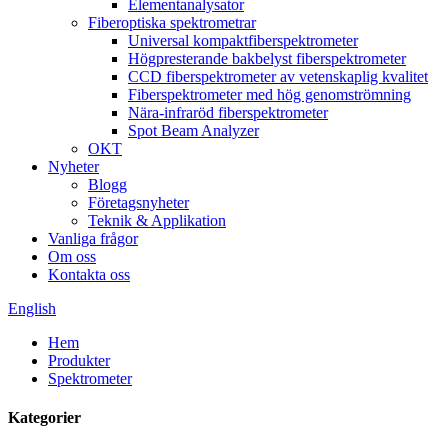
Elementanalysator
Fiberoptiska spektrometrar
Universal kompaktfiberspektrometer
Högpresterande bakbelyst fiberspektrometer
CCD fiberspektrometer av vetenskaplig kvalitet
Fiberspektrometer med hög genomströmning
Nära-infraröd fiberspektrometer
Spot Beam Analyzer
OKT
Nyheter
Blogg
Företagsnyheter
Teknik & Applikation
Vanliga frågor
Om oss
Kontakta oss
English
Hem
Produkter
Spektrometer
Kategorier