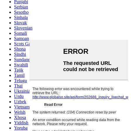
Punjabi
Serbian
Sesotho
Sinhala
Slovak
Slovenian
Somali
Samoan
Scots Gaelic
Shona
Sindhi
Sundanese
Swahili
Tajik
Tamil
Telugu
Thai
Ukrainian
Urdu
Uzbek
Vietnamese
Welsh
Xhosa
Yiddish
Yoruba