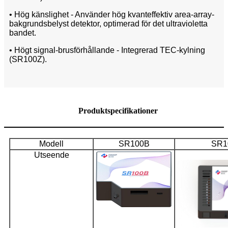
• Hög känslighet - Använder hög kvanteffektiv area-array-
bakgrundsbelyst detektor, optimerad för det ultravioletta
bandet.
• Högt signal-brusförhållande - Integrerad TEC-kylning
(SR100Z).
Produktspecifikationer
Modell
SR100B
SR1
Utseende