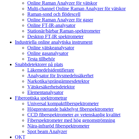
Online Raman Analyzer för vätskor
Multi-channel Online Raman Analyzer för vätskor
Raman-sond och flödescell
Online Raman Analyzer för gaser
Online FT-IR-analysator
Stationär/bärbar Raman-spektrometer
Desktop FT-IR spektrometer
Industriella online analytiska instrument
Online vätskeanalysator
Online gasanalysator
Testa tillbehör
Snabbdetektorer på plats
Läkemedelsidentifierare
Analysator för livsmedelssäkerhet
Narkotika/sprängämnesdetektor
Vätskesäkerhetsdetektor
Elementanalysator
Fiberoptiska spektrometrar
Universal kompaktfiberspektrometer
Högpresterande bakbelyst fiberspektrometer
CCD fiberspektrometer av vetenskaplig kvalitet
Fiberspektrometer med hög genomströmning
Nära-infraröd fiberspektrometer
Spot beam Analyzer
OKT