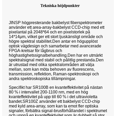
Tekniska höjdpunkter
JINSP högpresterande bakbelyst fiberspektrometer
använder ett area-array-bakbelyst CCD-chip med ett
pixelantal på 2048*64 och en pixelstorlek på
14*14μm, vilket ger ett stort ljuskänsligt område och
högre spektral stabilitet.Den antar en högupplöst
optisk vägdesign och samarbetar med avancerade
FPGA-kretsar för lågbrus och
höghastighetssignalbehandling.Den har en utmärkt
spektralsignal med stabil och pålitlig prestanda.Den
är utrustad med olika spektralområden att välja
mellan, som kan möta behoven av fluorescens,
transmission, reflektion, Raman-spektroskopi och
andra spektroskopiska tillämpningar.
Specifikt har SR100B en kvanteffektivitet på nästan
80 % i intervallet 200-1100 nm, med en hög
kvanteffektivitet på upp till 60 % i det ultravioletta
bandet.SR100Z använder ett bakbelyst CCD-chip
med kyld area-array, som kan ta emot fler optiska
signaler, förbättra signal-brusförhållandet i spektrumet
och uppnå en kvanteffektivitet som är dubbelt så stor