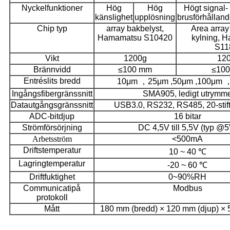
Nyckelfunktioner
Hög
Hög
Högt signal-
känslighet
upplösning
brusförhållan
Chip typ
array bakbelyst,
Area array
Hamamatsu S10420
kylning, 
S11
Vikt
1200g
12
Brännvidd
≤100 mm
≤10
Entréslits bredd
10μm ，25μm ,50μm ,100μm 
Ingångsfibergränssnitt
SMA905, ledigt utrymm
Datautgångsgränssnitt
USB3.0, RS232, RS485, 20-stift
ADC-bitdjup
16 bitar
Strömförsörjning
DC 4,5V till 5,5V (typ @5
Arbetsström
<500mA
Driftstemperatur
10 ~ 40 ℃
Lagring
temperatur
-20 ~ 60 ℃
Driftfuktighet
0~90%RH
Communicati
på
Modbus
protokoll
Mått
180 mm (bredd) × 120 mm (djup) × 