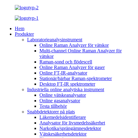
Hem
Produkter
Laboratorieanalysinstrument
Online Raman Analyzer för vätskor
Multi-channel Online Raman Analyzer för
vätskor
Raman-sond och flödescell
Online Raman Analyzer för gaser
Online FT-IR-analysator
Stationär/bärbar Raman-spektrometer
Desktop FT-IR spektrometer
Industriella online analytiska instrument
Online vätskeanalysator
Online gasanalysator
Testa tillbehör
Snabbdetektorer på plats
Läkemedelsidentifierare
Analysator för livsmedelssäkerhet
Narkotika/sprängämnesdetektor
Vätskesäkerhetsdetektor