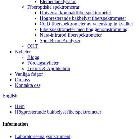
Elementanalysator
Fiberoptiska spektrometrar
Universal kompaktfiberspektrometer
Högpresterande bakbelyst fiberspektrometer
CCD fiberspektrometer av vetenskaplig kvalitet
Fiberspektrometer med hög genomströmning
Nära-infraröd fiberspektrometer
Spot Beam Analyzer
OKT
Nyheter
Blogg
Företagsnyheter
Teknik & Applikation
Vanliga frågor
Om oss
Kontakta oss
English
Hem
Högpresterande bakbelyst fiberspektrometer
Information
Laboratorieanalysinstrument